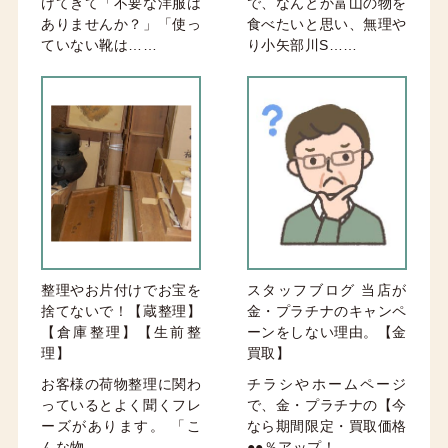
けてきて「不要な洋服は
で、なんとか富山の物を
ありませんか？」「使っ
食べたいと思い、無理や
ていない靴は……
り小矢部川S……
整理やお片付けでお宝を
スタッフブログ 当店が
捨てないで！【蔵整理】
金・プラチナのキャンペ
【倉庫整理】【生前整
ーンをしない理由。【金
理】
買取】
お客様の荷物整理に関わ
チラシやホームページ
っているとよく聞くフレ
で、金・プラチナの【今
ーズがあります。 「こ
なら期間限定・買取価格
んな物……
●●％アップ！……