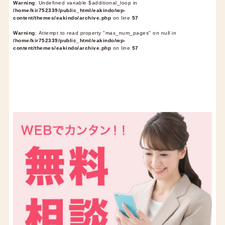
Warning
: Undefined variable $additional_loop in
/home/kir752339/public_html/eakindo/wp-
content/themes/eakindo/archive.php
on line
57
Warning
: Attempt to read property "max_num_pages" on null in
/home/kir752339/public_html/eakindo/wp-
content/themes/eakindo/archive.php
on line
57