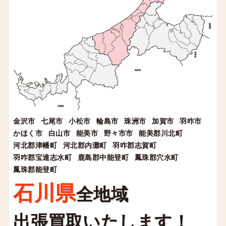
金沢市
七尾市
小松市
輪島市
珠洲市
加賀市
羽咋市
かほく市
白山市
能美市
野々市市
能美郡川北町
河北郡津幡町
河北郡内灘町
羽咋郡志賀町
羽咋郡宝達志水町
鹿島郡中能登町
鳳珠郡穴水町
鳳珠郡能登町
石川県
全地域
出張買取いたします！