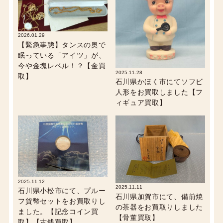
2026.01.29
【緊急事態】タンスの奥で
眠っている「アイツ」が、
今や金塊レベル！？【金買
2025.11.28
取】
石川県かほく市にてソフビ
人形をお買取しました【フ
ィギュア買取】
2025.11.12
2025.11.11
石川県小松市にて、プルー
石川県加賀市にて、備前焼
フ貨幣セットをお買取りし
の茶器をお買取りしました
ました。【記念コイン買
【骨董買取】
取】【古銭買取】