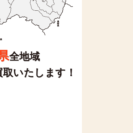
県
全地域
買取いたします！