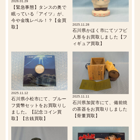
2026.01.29
【緊急事態】タンスの奥で
眠っている「アイツ」が、
今や金塊レベル！？【金買
2025.11.28
取】
石川県かほく市にてソフビ
人形をお買取しました【フ
ィギュア買取】
2025.11.12
2025.11.11
石川県小松市にて、プルー
石川県加賀市にて、備前焼
フ貨幣セットをお買取りし
の茶器をお買取りしました
ました。【記念コイン買
【骨董買取】
取】【古銭買取】