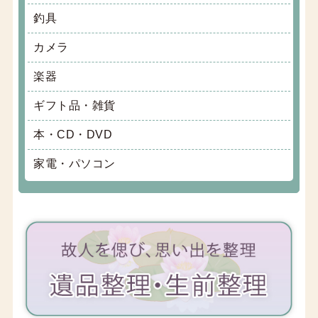
釣具
カメラ
楽器
ギフト品・雑貨
本・CD・DVD
家電・パソコン