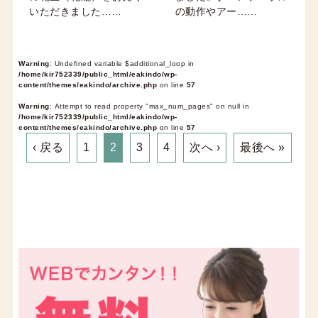
いただきました……
の動作やアー……
Warning
: Undefined variable $additional_loop in
/home/kir752339/public_html/eakindo/wp-
content/themes/eakindo/archive.php
on line
57
Warning
: Attempt to read property "max_num_pages" on null in
/home/kir752339/public_html/eakindo/wp-
content/themes/eakindo/archive.php
on line
57
‹ 戻る
1
2
3
4
次へ ›
最後へ »