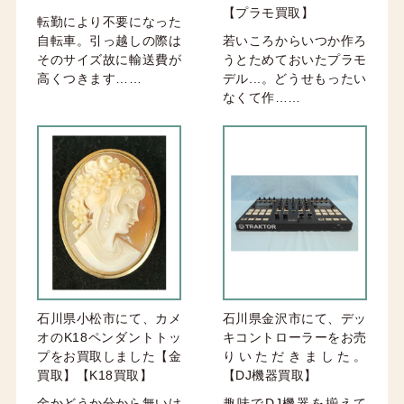
【プラモ買取】
転勤により不要になった
自転車。引っ越しの際は
若いころからいつか作ろ
そのサイズ故に輸送費が
うとためておいたプラモ
高くつきます……
デル...。どうせもったい
なくて作……
石川県小松市にて、カメ
石川県金沢市にて、デッ
オのK18ペンダントトッ
キコントローラーをお売
プをお買取しました【金
りいただきました。
買取】【K18買取】
【DJ機器買取】
金かどうか分から無いけ
趣味でDJ機器を揃えて