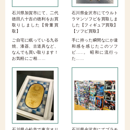
石川県加賀市にて、二代
石川県金沢市にてウルト
徳田八十吉の徳利をお買
ラマンソフビを買取しま
取りしました【骨董買
した【フィギュア買取】
取】
【ソフビ買取】
ご自宅に眠っている九谷
手に持った瞬間なにか違
焼、漆器、古道具など、
和感を感じたこのソフ
なんでも買い取ります！
ビ.....。 昭和に流行っ
お気軽にご相……
た……
石川県小松市で東京オリ
石川県金沢市にてプラモ