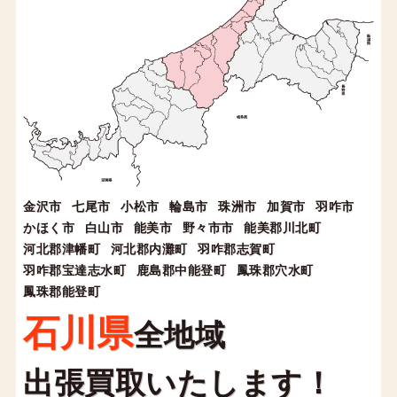
金沢市
七尾市
小松市
輪島市
珠洲市
加賀市
羽咋市
かほく市
白山市
能美市
野々市市
能美郡川北町
河北郡津幡町
河北郡内灘町
羽咋郡志賀町
羽咋郡宝達志水町
鹿島郡中能登町
鳳珠郡穴水町
鳳珠郡能登町
石川県
全地域
出張買取いたします！