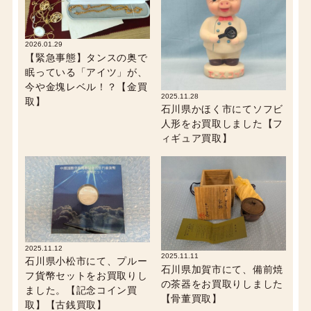
2026.01.29
【緊急事態】タンスの奥で
眠っている「アイツ」が、
今や金塊レベル！？【金買
2025.11.28
取】
石川県かほく市にてソフビ
人形をお買取しました【フ
ィギュア買取】
2025.11.12
2025.11.11
石川県小松市にて、プルー
石川県加賀市にて、備前焼
フ貨幣セットをお買取りし
の茶器をお買取りしました
ました。【記念コイン買
【骨董買取】
取】【古銭買取】