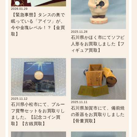
2026.01.29
【緊急事態】タンスの奥で
眠っている「アイツ」が、
今や金塊レベル！？【金買
2025.11.28
取】
石川県かほく市にてソフビ
人形をお買取しました【フ
ィギュア買取】
2025.11.12
2025.11.11
石川県小松市にて、プルー
石川県加賀市にて、備前焼
フ貨幣セットをお買取りし
の茶器をお買取りしました
ました。【記念コイン買
【骨董買取】
取】【古銭買取】