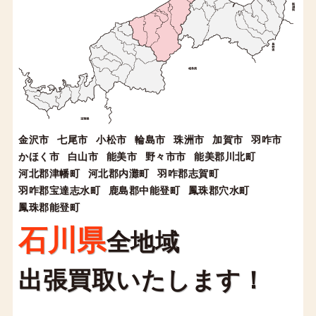
金沢市
七尾市
小松市
輪島市
珠洲市
加賀市
羽咋市
かほく市
白山市
能美市
野々市市
能美郡川北町
河北郡津幡町
河北郡内灘町
羽咋郡志賀町
羽咋郡宝達志水町
鹿島郡中能登町
鳳珠郡穴水町
鳳珠郡能登町
石川県
全地域
出張買取いたします！