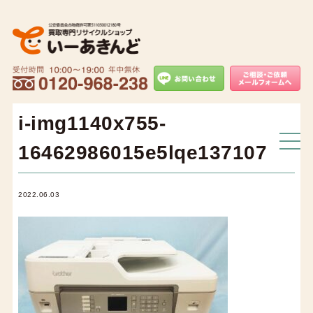
i-img1140x755-
16462986015e5lqe137107
2022.06.03