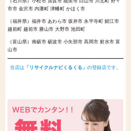
（石川県）小松市 加賀市 能美市 白山市 川北町 野々
市市 金沢市 内灘町 津幡町 かほく市
（福井県）福井市 あわら市 坂井市 永平寺町 鯖江市
越前町 越前市 勝山市 大野市 池田町
（富山県）南砺市 砺波市 小矢部市 高岡市 射水市 富
山市
当店は
「
リサイクルナビくるくる
」
の登録店です。