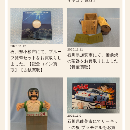
ィギュア買取】
2025.11.12
2025.11.11
石川県小松市にて、プルー
石川県加賀市にて、備前焼
フ貨幣セットをお買取りし
の茶器をお買取りしました
ました。【記念コイン買
【骨董買取】
取】【古銭買取】
2025.11.9
石川県能美市にてサーキッ
トの狼 プラモデルをお買