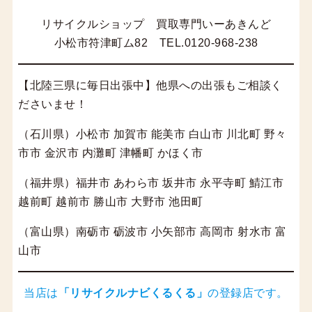
リサイクルショップ 買取専門いーあきんど
小松市符津町ム82 TEL.0120-968-238
【北陸三県に毎日出張中】他県への出張もご相談く
ださいませ！
（石川県）小松市 加賀市 能美市 白山市 川北町 野々
市市 金沢市 内灘町 津幡町 かほく市
（福井県）福井市 あわら市 坂井市 永平寺町 鯖江市
越前町 越前市 勝山市 大野市 池田町
（富山県）南砺市 砺波市 小矢部市 高岡市 射水市 富
山市
当店は
「
リサイクルナビくるくる
」
の登録店です。