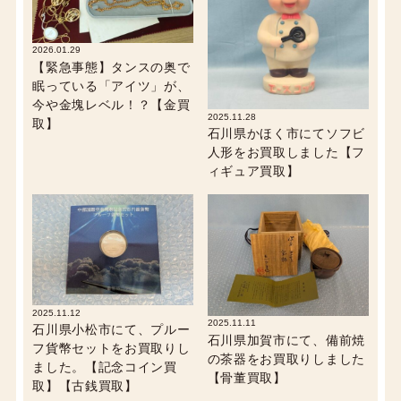
2026.01.29
【緊急事態】タンスの奥で
眠っている「アイツ」が、
今や金塊レベル！？【金買
2025.11.28
取】
石川県かほく市にてソフビ
人形をお買取しました【フ
ィギュア買取】
2025.11.12
2025.11.11
石川県小松市にて、プルー
石川県加賀市にて、備前焼
フ貨幣セットをお買取りし
の茶器をお買取りしました
ました。【記念コイン買
【骨董買取】
取】【古銭買取】