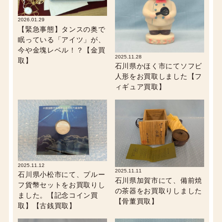
2026.01.29
【緊急事態】タンスの奥で
眠っている「アイツ」が、
今や金塊レベル！？【金買
2025.11.28
取】
石川県かほく市にてソフビ
人形をお買取しました【フ
ィギュア買取】
2025.11.12
2025.11.11
石川県小松市にて、プルー
石川県加賀市にて、備前焼
フ貨幣セットをお買取りし
の茶器をお買取りしました
ました。【記念コイン買
【骨董買取】
取】【古銭買取】