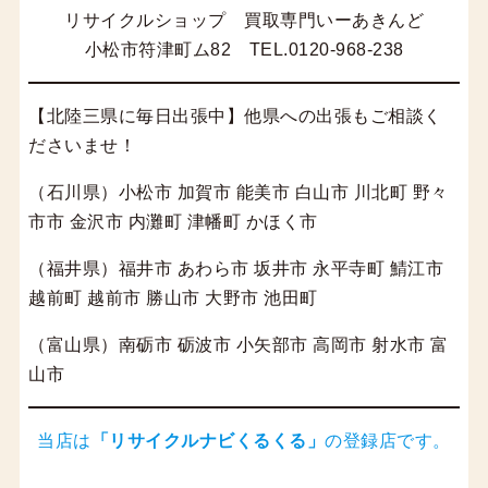
リサイクルショップ 買取専門いーあきんど
小松市符津町ム82 TEL.0120-968-238
【北陸三県に毎日出張中】他県への出張もご相談く
ださいませ！
（石川県）小松市 加賀市 能美市 白山市 川北町 野々
市市 金沢市 内灘町 津幡町 かほく市
（福井県）福井市 あわら市 坂井市 永平寺町 鯖江市
越前町 越前市 勝山市 大野市 池田町
（富山県）南砺市 砺波市 小矢部市 高岡市 射水市 富
山市
当店は
「
リサイクルナビくるくる
」
の登録店です。