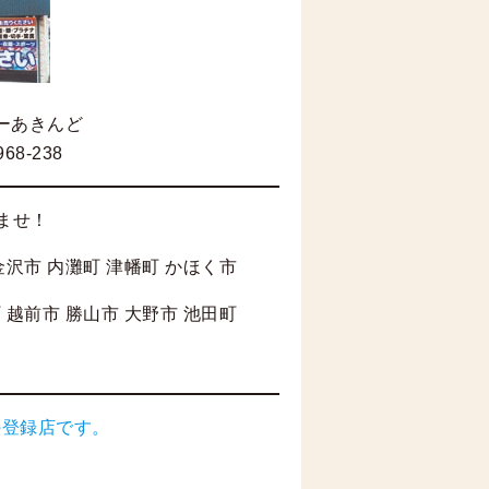
ーあきんど
68-238
ませ！
金沢市 内灘町 津幡町 かほく市
 越前市 勝山市 大野市 池田町
の登録店です。