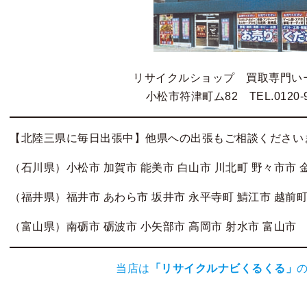
リサイクルショップ 買取専門い
小松市符津町ム82 TEL.0120-9
【北陸三県に毎日出張中】他県への出張もご相談ください
（石川県）小松市 加賀市 能美市 白山市 川北町 野々市市 
（福井県）福井市 あわら市 坂井市 永平寺町 鯖江市 越前町
（富山県）南砺市 砺波市 小矢部市 高岡市 射水市 富山市
当店は
「
リサイクルナビくるくる
」