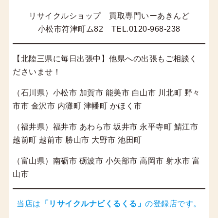
リサイクルショップ 買取専門いーあきんど
小松市符津町ム82 TEL.0120-968-238
【北陸三県に毎日出張中】他県への出張もご相談く
ださいませ！
（石川県）小松市 加賀市 能美市 白山市 川北町 野々
市市 金沢市 内灘町 津幡町 かほく市
（福井県）福井市 あわら市 坂井市 永平寺町 鯖江市
越前町 越前市 勝山市 大野市 池田町
（富山県）南砺市 砺波市 小矢部市 高岡市 射水市 富
山市
当店は
「
リサイクルナビくるくる
」
の登録店です。