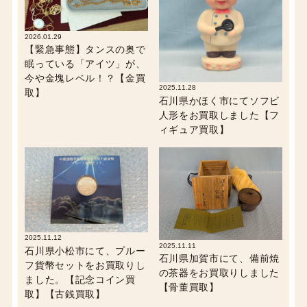
2026.01.29
【緊急事態】タンスの奥で
眠っている「アイツ」が、
今や金塊レベル！？【金買
2025.11.28
取】
石川県かほく市にてソフビ
人形をお買取しました【フ
ィギュア買取】
2025.11.12
2025.11.11
石川県小松市にて、プルー
石川県加賀市にて、備前焼
フ貨幣セットをお買取りし
の茶器をお買取りしました
ました。【記念コイン買
【骨董買取】
取】【古銭買取】