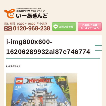
i-img800x600-
16206289932ai87c746774
2021.05.25