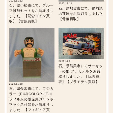
2025.11.12
2025.11.11
石川県小松市にて、プルー
石川県加賀市にて、備前焼
フ貨幣セットをお買取りし
の茶器をお買取りしました
ました。【記念コイン買
【骨董買取】
取】【古銭買取】
2025.11.9
石川県能美市にてサーキッ
トの狼 プラモデルをお買
取りしました。【玩具買
取】【プラモデル買取】
2025.11.10
石川県金沢市にて、フジカ
ラー（FUJICOLOR）F-II
フィルムの販促用ジャンボ
マックス什器をお買取りし
ました。【フィギュア買