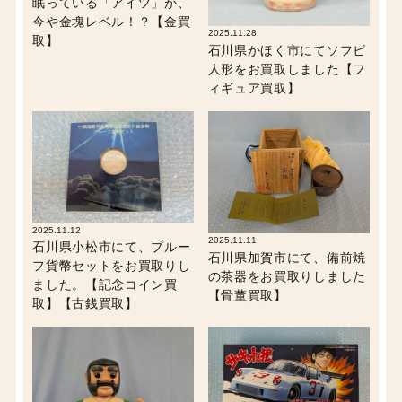
眠っている「アイツ」が、
今や金塊レベル！？【金買
2025.11.28
取】
石川県かほく市にてソフビ
人形をお買取しました【フ
ィギュア買取】
2025.11.12
2025.11.11
石川県小松市にて、プルー
石川県加賀市にて、備前焼
フ貨幣セットをお買取りし
の茶器をお買取りしました
ました。【記念コイン買
【骨董買取】
取】【古銭買取】