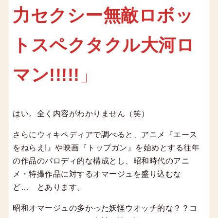
力セクシー無敵ロボッ
トスペクタクル大河ロ
マン!!!!!
」
はい。全く内容がわかりません（笑）
さらにウィキペディアで調べると、アニメ『
エース
をねらえ!
』や映画『
トップガン
』を始めとする往年
の作品の
パロディ
的な構成とし、
昭和
時代の
アニ
メ
・
特撮
作品に対する
オマージュ
を盛り込むな
ど… とあります。
昭和オマージュの多かった妖怪ウオッチ的な？？コ