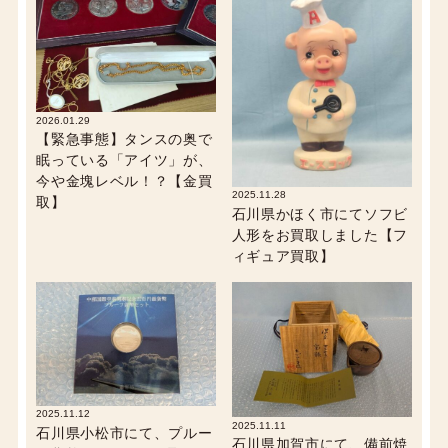
2026.01.29
【緊急事態】タンスの奥で
眠っている「アイツ」が、
今や金塊レベル！？【金買
2025.11.28
取】
石川県かほく市にてソフビ
人形をお買取しました【フ
ィギュア買取】
2025.11.12
2025.11.11
石川県小松市にて、プルー
石川県加賀市にて、備前焼