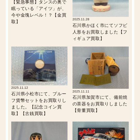
【緊急事態】タンスの奥で
眠っている「アイツ」が、
今や金塊レベル！？【金買
2025.11.28
取】
石川県かほく市にてソフビ
人形をお買取しました【フ
ィギュア買取】
2025.11.12
2025.11.11
石川県小松市にて、プルー
石川県加賀市にて、備前焼
フ貨幣セットをお買取りし
の茶器をお買取りしました
ました。【記念コイン買
【骨董買取】
取】【古銭買取】