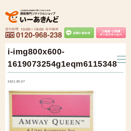
i-img800x600-
1619073254g1eqm6115348
2021.05.07