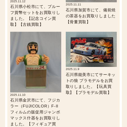
2025.11.12
2025.11.11
石川県小松市にて、プルー
石川県加賀市にて、備前焼
フ貨幣セットをお買取りし
の茶器をお買取りしました
ました。【記念コイン買
【骨董買取】
取】【古銭買取】
2025.11.9
石川県能美市にてサーキッ
トの狼 プラモデルをお買
取りしました。【玩具買
取】【プラモデル買取】
2025.11.10
石川県金沢市にて、フジカ
ラー（FUJICOLOR）F-II
フィルムの販促用ジャンボ
マックス什器をお買取りし
ました。【フィギュア買