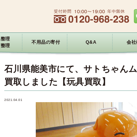
品整理
不用品の寄付
Q&A
会社
前整理
石川県能美市にて、サトちゃんム
買取しました【玩具買取】
2021.04.01