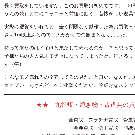
長く買取をしていますが、このお買取は初めてです。100
ゃんの歌）と共にユラユラと前後に動く、昔懐かしい遊具
実際に硬貨をいれると、全く問題なく動作した為お買取とな
さも1m以上あるので二人がかりでの搬送となりました。
持って来たのはイイけど果たして売れるのか！？と思って
子様たちの大人気オモチャになってしまった為、飽きるま
す（笑）
こんなモノ売れるの？売ってるの見たこと無い。なんだこ
ョップいーあきんど」へご相談ください。物好きなスタッ
★★ 九谷焼・焼き物・古道具の買
金買取 プラチナ買取 骨
金券買取 切手買取 印紙