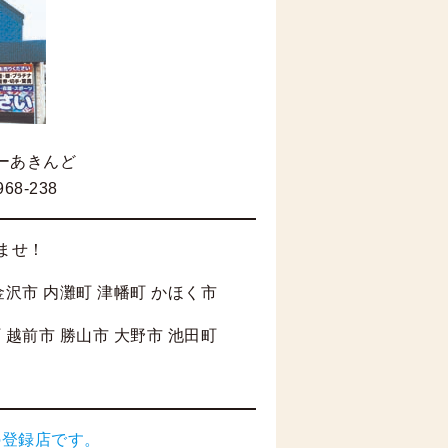
ーあきんど
68-238
ませ！
金沢市 内灘町 津幡町 かほく市
 越前市 勝山市 大野市 池田町
の登録店です。