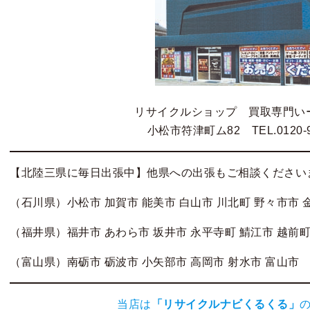
リサイクルショップ 買取専門い
小松市符津町ム82 TEL.0120-9
【北陸三県に毎日出張中】他県への出張もご相談ください
（石川県）小松市 加賀市 能美市 白山市 川北町 野々市市 
（福井県）福井市 あわら市 坂井市 永平寺町 鯖江市 越前町
（富山県）南砺市 砺波市 小矢部市 高岡市 射水市 富山市
当店は
「
リサイクルナビくるくる
」