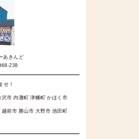
ーあきんど
68-238
ませ！
金沢市 内灘町 津幡町 かほく市
 越前市 勝山市 大野市 池田町