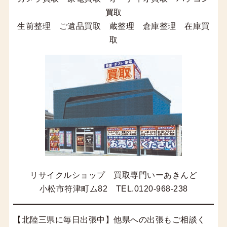
買取
生前整理 ご遺品買取 蔵整理 倉庫整理 在庫買
取
リサイクルショップ 買取専門いーあきんど
小松市符津町ム82 TEL.0120-968-238
【北陸三県に毎日出張中】他県への出張もご相談く