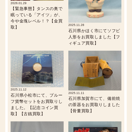
2026.01.29
【緊急事態】タンスの奥で
眠っている「アイツ」が、
今や金塊レベル！？【金買
2025.11.28
取】
石川県かほく市にてソフビ
人形をお買取しました【フ
ィギュア買取】
2025.11.12
2025.11.11
石川県小松市にて、プルー
石川県加賀市にて、備前焼
フ貨幣セットをお買取りし
の茶器をお買取りしました
ました。【記念コイン買
【骨董買取】
取】【古銭買取】