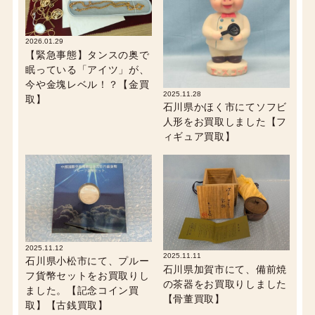
2026.01.29
【緊急事態】タンスの奥で
眠っている「アイツ」が、
今や金塊レベル！？【金買
2025.11.28
取】
石川県かほく市にてソフビ
人形をお買取しました【フ
ィギュア買取】
2025.11.12
2025.11.11
石川県小松市にて、プルー
石川県加賀市にて、備前焼
フ貨幣セットをお買取りし
の茶器をお買取りしました
ました。【記念コイン買
【骨董買取】
取】【古銭買取】