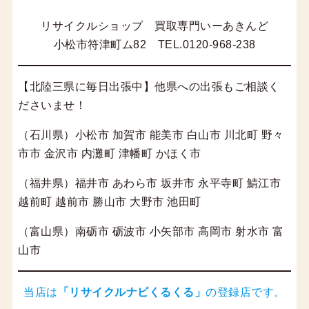
リサイクルショップ 買取専門いーあきんど
小松市符津町ム82 TEL.0120-968-238
【北陸三県に毎日出張中】他県への出張もご相談く
ださいませ！
（石川県）小松市 加賀市 能美市 白山市 川北町 野々
市市 金沢市 内灘町 津幡町 かほく市
（福井県）福井市 あわら市 坂井市 永平寺町 鯖江市
越前町 越前市 勝山市 大野市 池田町
（富山県）南砺市 砺波市 小矢部市 高岡市 射水市 富
山市
当店は
「
リサイクルナビくるくる
」
の登録店です。