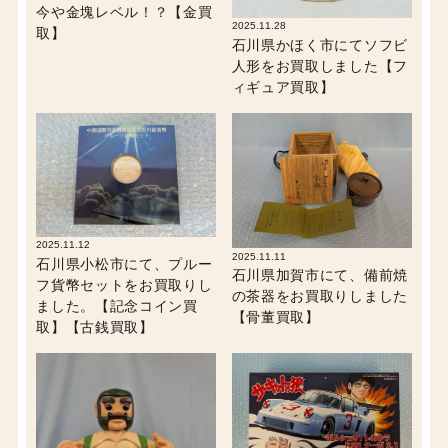
今や金塊レベル！？【金買
2025.11.28
取】
石川県かほく市にてソフビ
人形をお買取しました【フ
ィギュア買取】
2025.11.12
2025.11.11
石川県小松市にて、プルー
石川県加賀市にて、備前焼
フ貨幣セットをお買取りし
の茶器をお買取りしました
ました。【記念コイン買
【骨董買取】
取】【古銭買取】